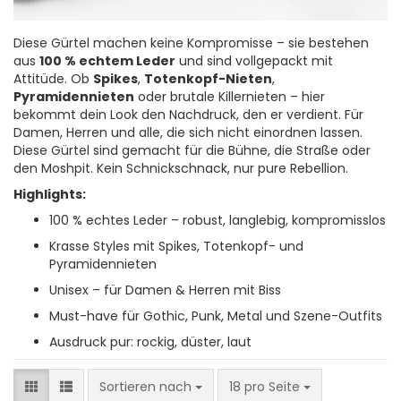
Diese Gürtel machen keine Kompromisse – sie bestehen
aus
100 % echtem Leder
und sind vollgepackt mit
Attitüde. Ob
Spikes
,
Totenkopf-Nieten
,
Pyramidennieten
oder brutale Killernieten – hier
bekommt dein Look den Nachdruck, den er verdient. Für
Damen, Herren und alle, die sich nicht einordnen lassen.
Diese Gürtel sind gemacht für die Bühne, die Straße oder
den Moshpit. Kein Schnickschnack, nur pure Rebellion.
Highlights:
100 % echtes Leder – robust, langlebig, kompromisslos
Krasse Styles mit Spikes, Totenkopf- und
Pyramidennieten
Unisex – für Damen & Herren mit Biss
Must-have für Gothic, Punk, Metal und Szene-Outfits
Ausdruck pur: rockig, düster, laut
Sortieren nach
pro Seite
Sortieren nach
18 pro Seite