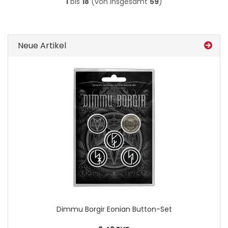
1
bis
18
(von insgesamt
59
)
Neue Artikel
Dimmu Bor­gir Eo­ni­an Button-​Set