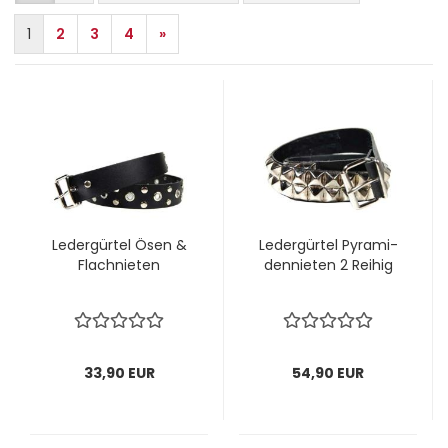
1
2
3
4
»
Le­der­gür­tel Ösen &
Le­der­gür­tel Py­ra­mi­
Flachnie­ten
den­nie­ten 2 Rei­hig
33,90 EUR
54,90 EUR