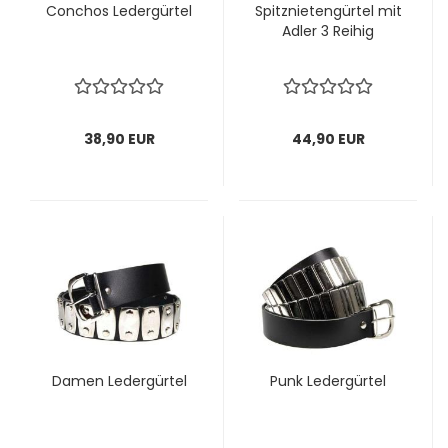
Con­chos Le­der­gür­tel
Spitz­nie­ten­gür­tel mit
Adler 3 Rei­hig
38,90 EUR
44,90 EUR
Damen Le­der­gür­tel
Punk Le­der­gür­tel