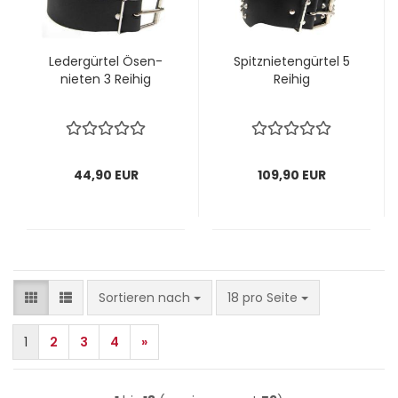
Le­der­gür­tel Ösen­
Spitz­nie­ten­gür­tel 5
nie­ten 3 Rei­hig
Rei­hig
44,90 EUR
109,90 EUR
Sortieren nach
pro Seite
Sortieren nach
18 pro Seite
1
2
3
4
»