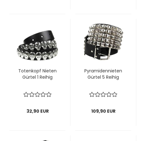
To­ten­kopf Nie­ten
Py­ra­mi­den­nie­ten
Gür­tel 1 Rei­hig
Gür­tel 5 Rei­hig
32,90 EUR
109,90 EUR