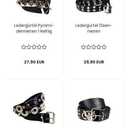
Le­der­gür­tel Py­ra­mi­
Le­der­gür­tel Ösen­
den­nie­ten 1 Rei­hig
nie­ten
27,90 EUR
29,90 EUR