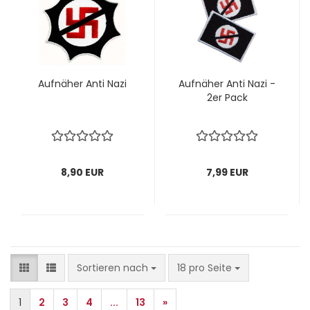
Auf­nä­her Anti Nazi
Auf­nä­her Anti Nazi -
2er Pack
8,90 EUR
7,99 EUR
Sortieren nach
pro Seite
Sortieren nach
18 pro Seite
1
2
3
4
...
13
»