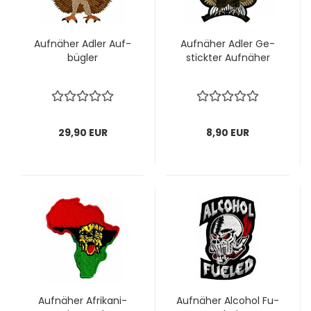
Auf­nä­her Adler Auf­
Auf­nä­her Adler Ge­
büg­ler
stick­ter Auf­nä­her
29,90 EUR
8,90 EUR
Auf­nä­her Afri­ka­ni­
Auf­nä­her Al­co­hol Fu­