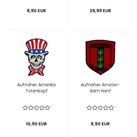
8,90 EUR
25,99 EUR
Auf­nä­her Ame­ri­ka
Auf­nä­her Ams­ter­
To­ten­kopf
dam Hanf
10,90 EUR
8,90 EUR