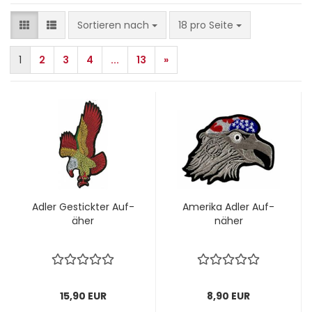
Sortieren nach
pro Seite
Sortieren nach
18 pro Seite
1
2
3
4
...
13
»
Adler Ge­stick­ter Auf­
Ame­ri­ka Adler Auf­
ä­her
nä­her
15,90 EUR
8,90 EUR