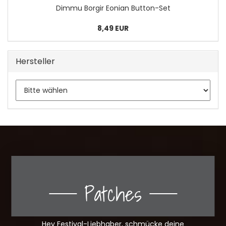
Dimmu Bor­gir Eo­ni­an Button-​Set
8,49 EUR
Hersteller
Patches
Hey Festival-Liebhaber, schmücke deine