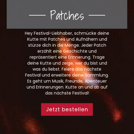
Patches
Hey Festival-Liebhaber, schmücke deine
Kutte mit Patches und Aufnähern und
stürze dich in die Menge. Jeder Patch
erzählt eine Geschichte und
repräsentiert eine Erinnerung. Trage
deine Kutte und zeige, wer du bist und
was du liebst. Feiere das nächste
Festival und erweitere deine Sammlung.
Es geht um Musik, Freunde, Abenteuer
und Erinnerungen. Kutte an und ab auf
das nächste Festival!
Jetzt bestellen