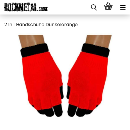
2 In 1 Hand­schu­he Dun­kel­oran­ge