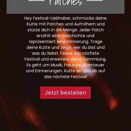
Patches
Hey Festival-Liebhaber, schmücke deine
Kutte mit Patches und Aufnähern und
stürze dich in die Menge. Jeder Patch
erzählt eine Geschichte und
repräsentiert eine Erinnerung. Trage
deine Kutte und zeige, wer du bist und
was du liebst. Feiere das nächste
Festival und erweitere deine Sammlung.
Es geht um Musik, Freunde, Abenteuer
und Erinnerungen. Kutte an und ab auf
das nächste Festival!
Jetzt bestellen