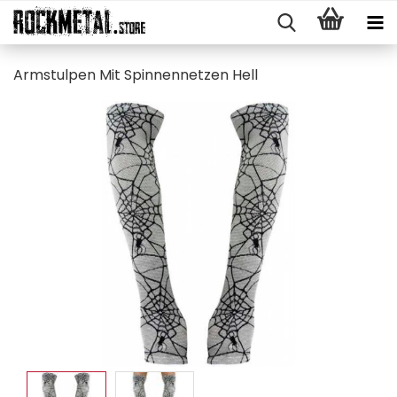
Arm­stul­pen Mit Spin­nen­net­zen Hell