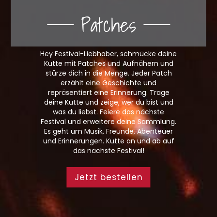
Patches
Hey Festival-Liebhaber, schmücke deine
Kutte mit Patches und Aufnähern und
stürze dich in die Menge. Jeder Patch
erzählt eine Geschichte und
repräsentiert eine Erinnerung. Trage
deine Kutte und zeige, wer du bist und
was du liebst. Feiere das nächste
Festival und erweitere deine Sammlung.
Es geht um Musik, Freunde, Abenteuer
und Erinnerungen. Kutte an und ab auf
das nächste Festival!
Jetzt bestellen