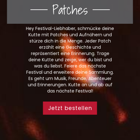
Patches
Hey Festival-Liebhaber, schmücke deine
Kutte mit Patches und Aufnähern und
stürze dich in die Menge. Jeder Patch
erzählt eine Geschichte und
repräsentiert eine Erinnerung. Trage
deine Kutte und zeige, wer du bist und
was du liebst. Feiere das nächste
Festival und erweitere deine Sammlung.
Es geht um Musik, Freunde, Abenteuer
und Erinnerungen. Kutte an und ab auf
das nächste Festival!
Jetzt bestellen