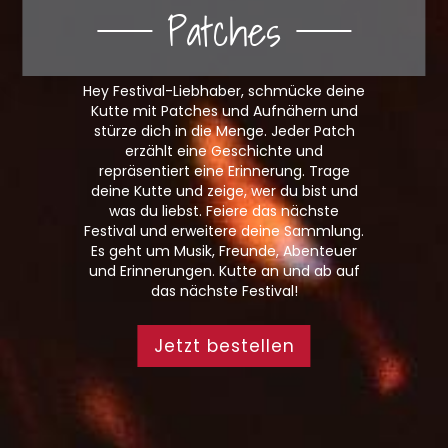
Patches
Hey Festival-Liebhaber, schmücke deine
Kutte mit Patches und Aufnähern und
stürze dich in die Menge. Jeder Patch
erzählt eine Geschichte und
repräsentiert eine Erinnerung. Trage
deine Kutte und zeige, wer du bist und
was du liebst. Feiere das nächste
Festival und erweitere deine Sammlung.
Es geht um Musik, Freunde, Abenteuer
und Erinnerungen. Kutte an und ab auf
das nächste Festival!
Jetzt bestellen