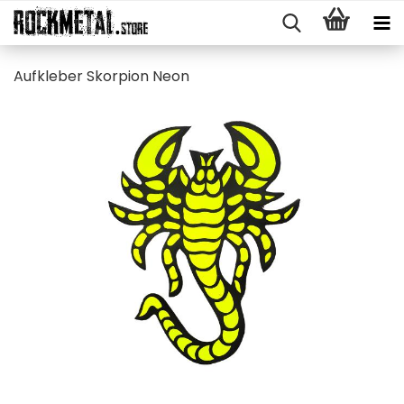
Auf­kle­ber Skor­pi­on Neon