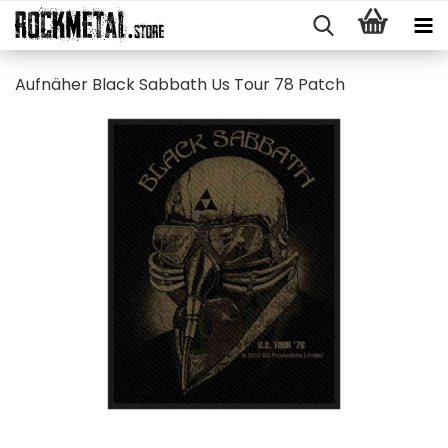
Auf­nä­her Black Sab­bath Us Tour 78 Patch