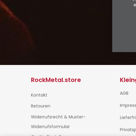
e
RockMetal.store
Klei
AGB
Kontakt
Impres
Retouren
Widerrufsrecht & Muster-
Lieferfr
Widerrufsformular
Privats