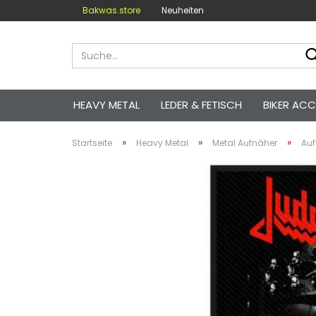
Bakwas.store
Neuheiten
HEAVY METAL
LEDER & FETISCH
BIKER ACC
»
»
»
Startseite
Heavy Metal
Metal Aufnäher
Auf