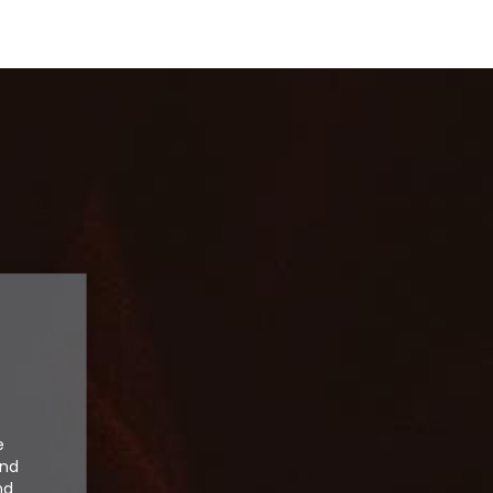
e
und
nd