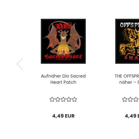
Auf­nä­her Dio Sa­cred
THE OFF­SP
Heart Patch
nä­her –
4,49 EUR
4,49 