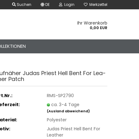
Suchen
DE
Login
Merkzettel
Ihr Warenkorb
0,00 EUR
LLEKTIONEN
uf­nä­her Judas Priest Hell Bent For Lea­
her Patch
t.Nr.:
RMS-SP2790
ieferzeit:
ca. 3-4 Tage
(Ausland abweichend)
der Gürtel – Canvas &
aterial:
Polyester
k-Style
otiv:
Judas Priest Hell Bent For
der Handschuhe – Rock
Leather
unk Style