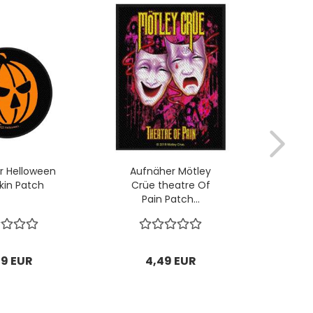
r Hel­lo­ween
Auf­nä­her Möt­ley
Pat
kin Patch
Crüe thea­t­re Of
Pain Patch...
49 EUR
4,49 EUR