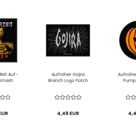
RING Auf­
Auf­nä­her Go­ji­ra
Auf­nä­he
 Smash
Branch Logo Patch
Pump­
EUR
4,49 EUR
4,