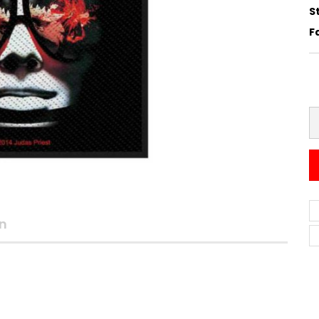
St
F
n