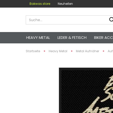
Bakwas.store
Neuheiten
HEAVY METAL
LEDER & FETISCH
BIKER ACC
»
»
»
Startseite
Heavy Metal
Metal Aufnäher
Auf