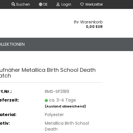
Suchen
DE
Login
Merkzettel
Ihr Warenkorb
0,00 EUR
LLEKTIONEN
uf­nä­her Me­tal­li­ca Birth School Death
atch
t.Nr.:
RMS-SP3189
ieferzeit:
ca. 3-4 Tage
(Ausland abweichend)
der Gürtel – Canvas &
aterial:
Polyester
k-Style
otiv:
Metallica Birth School
der Handschuhe – Rock
Death
unk Style