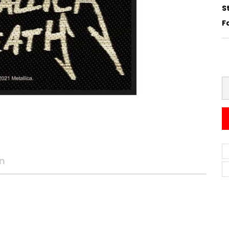
St
F
n