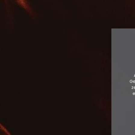
Ge
z
e