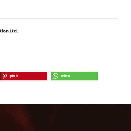
tion Ltd.
pin it
teilen