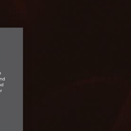
e
und
nd
er