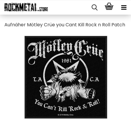
Auf­nä­her Möt­ley Crüe you Cant Kill Rock n Roll Patch