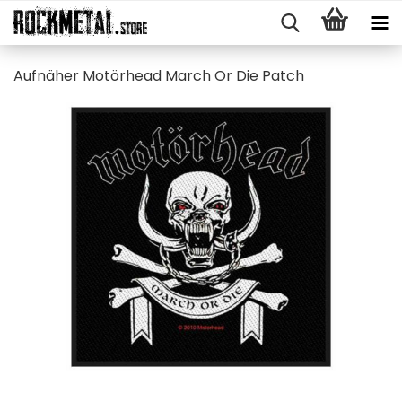
Auf­nä­her Mo­tör­head March Or Die Patch