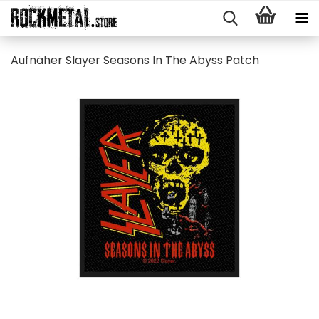
Auf­nä­her Slay­er Se­a­sons In The Abyss Patch