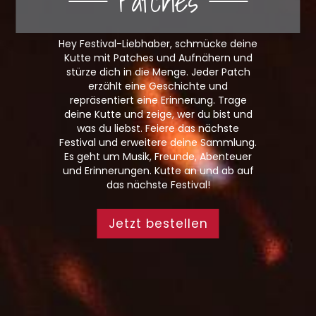
Patches
Hey Festival-Liebhaber, schmücke deine
Kutte mit Patches und Aufnähern und
stürze dich in die Menge. Jeder Patch
erzählt eine Geschichte und
repräsentiert eine Erinnerung. Trage
deine Kutte und zeige, wer du bist und
was du liebst. Feiere das nächste
Festival und erweitere deine Sammlung.
Es geht um Musik, Freunde, Abenteuer
und Erinnerungen. Kutte an und ab auf
das nächste Festival!
Jetzt bestellen