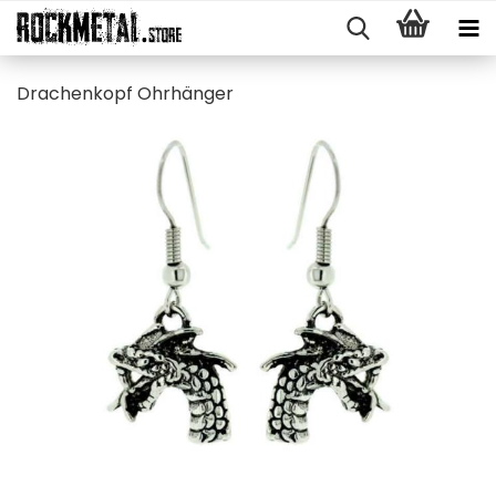
Dra­chen­kopf Ohr­hän­ger