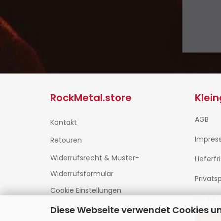
RockMetal.store
Klei
AGB
Kontakt
Impres
Retouren
Widerrufsrecht & Muster-
Lieferfr
Widerrufsformular
Privats
Cookie Einstellungen
Versan
Diese Webseite verwendet Cookies u