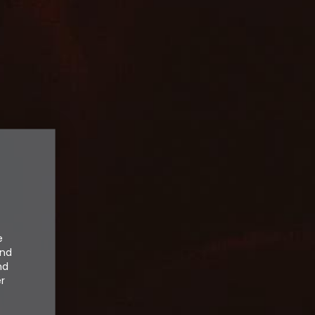
e
und
nd
er