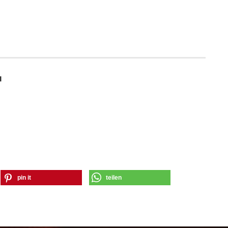
H
pin it
teilen