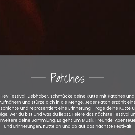
Patches
Hey Festival-Liebhaber, schmücke deine Kutte mit Patches und
Aufnähern und stürze dich in die Menge. Jeder Patch erzählt ein
schichte und repräsentiert eine Erinnerung. Trage deine Kutte 
eige, wer du bist und was du liebst. Feiere das nächste Festival u
rweitere deine Sammlung. Es geht um Musik, Freunde, Abenteu
und Erinnerungen. Kutte an und ab auf das nächste Festival!