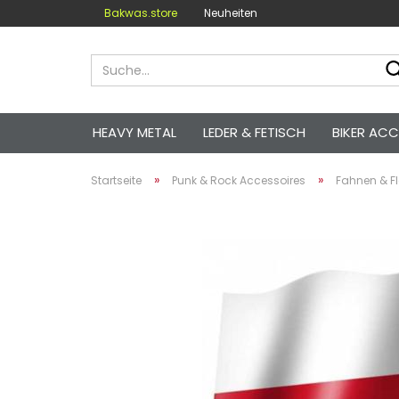
Bakwas.store
Neuheiten
HEAVY METAL
LEDER & FETISCH
BIKER ACC
»
»
Startseite
Punk & Rock Accessoires
Fahnen & F