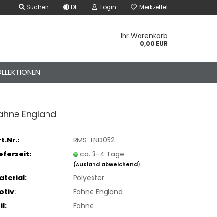
Suchen
DE
Login
Merkzettel
Ihr Warenkorb
0,00 EUR
LLEKTIONEN
ahne Eng­land
t.Nr.:
RMS-LND052
ieferzeit:
ca. 3-4 Tage
(Ausland abweichend)
aterial:
Polyester
der Gürtel – Canvas &
k-Style
otiv:
Fahne England
der Handschuhe – Rock
il:
Fahne
unk Style