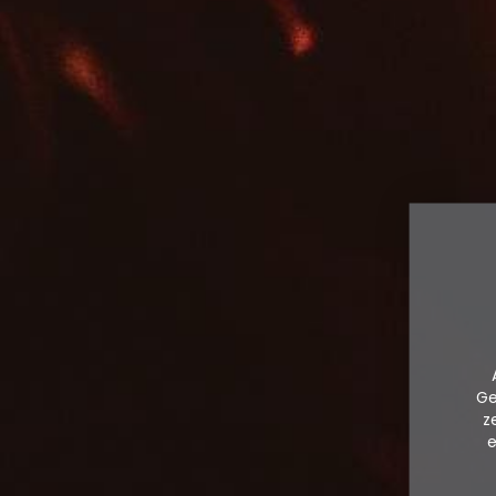
Ge
z
e