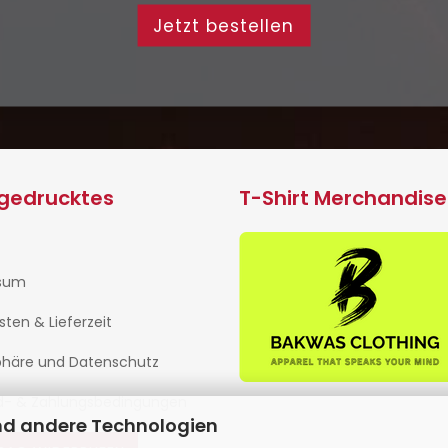
Jetzt bestellen
ngedrucktes
T-Shirt Merchandise
sum
isten & Lieferzeit
phäre und Datenschutz
d- & Zahlungsbedingungen
nd andere Technologien