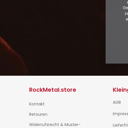
Ge
z
e
RockMetal.store
Klei
AGB
Kontakt
Impres
Retouren
Widerrufsrecht & Muster-
Lieferfr