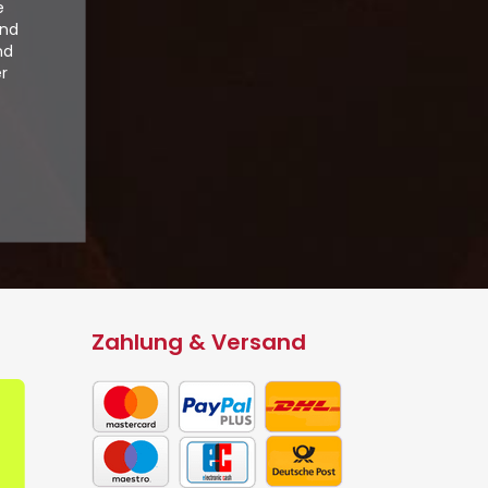
e
und
nd
er
Zahlung & Versand