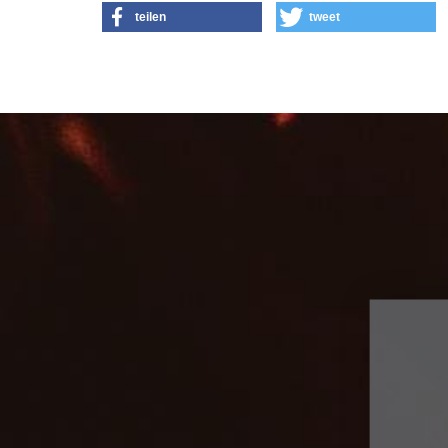
teilen
tweet