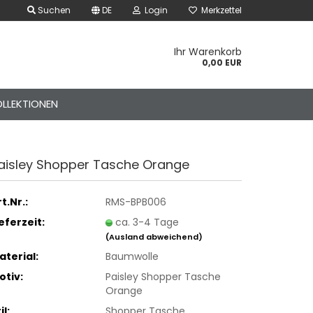
Suchen
DE
Login
Merkzettel
Ihr Warenkorb
0,00 EUR
LLEKTIONEN
ais­ley Shop­per Ta­sche Oran­ge
t.Nr.:
RMS-BPB006
ieferzeit:
ca. 3-4 Tage
(Ausland abweichend)
aterial:
Baumwolle
der Gürtel – Canvas &
k-Style
otiv:
Paisley Shopper Tasche
Orange
der Handschuhe – Rock
unk Style
il:
Shopper Tasche