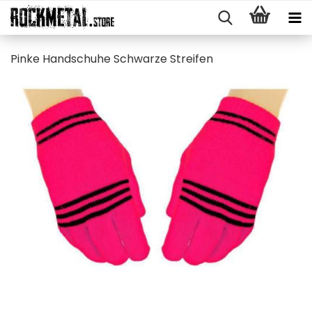
Pinke Hand­schu­he Schwar­ze Strei­fen