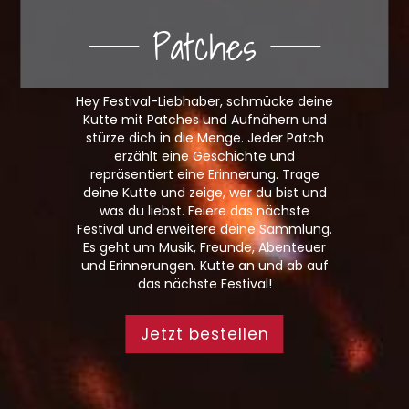
Patches
Hey Festival-Liebhaber, schmücke deine
Kutte mit Patches und Aufnähern und
stürze dich in die Menge. Jeder Patch
erzählt eine Geschichte und
repräsentiert eine Erinnerung. Trage
deine Kutte und zeige, wer du bist und
was du liebst. Feiere das nächste
Festival und erweitere deine Sammlung.
Es geht um Musik, Freunde, Abenteuer
und Erinnerungen. Kutte an und ab auf
das nächste Festival!
Jetzt bestellen