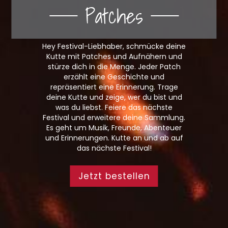
Patches
Hey Festival-Liebhaber, schmücke deine
Kutte mit Patches und Aufnähern und
stürze dich in die Menge. Jeder Patch
erzählt eine Geschichte und
repräsentiert eine Erinnerung. Trage
deine Kutte und zeige, wer du bist und
was du liebst. Feiere das nächste
Festival und erweitere deine Sammlung.
Es geht um Musik, Freunde, Abenteuer
und Erinnerungen. Kutte an und ab auf
das nächste Festival!
Jetzt bestellen