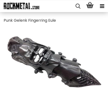
Punk Ge­lenk Fin­ger­ring Eule