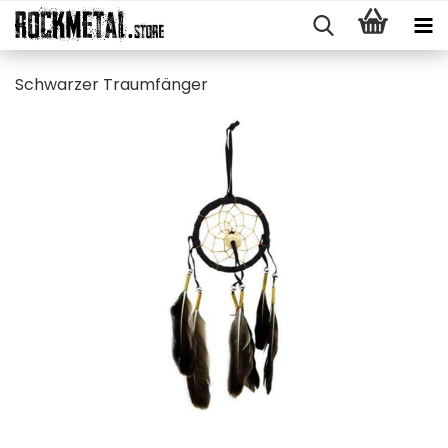
Schwar­zer Traum­fän­ger