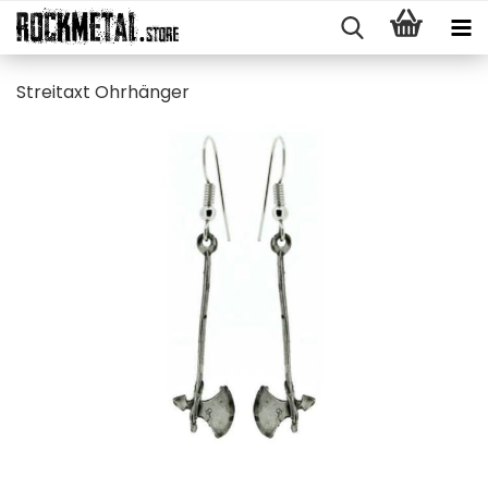
Streit­axt Ohr­hän­ger