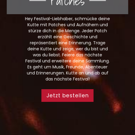
Patches
Hey Festival-Liebhaber, schmücke deine
Kutte mit Patches und Aufnähern und
stürze dich in die Menge. Jeder Patch
erzählt eine Geschichte und
repräsentiert eine Erinnerung. Trage
deine Kutte und zeige, wer du bist und
was du liebst. Feiere das nächste
Festival und erweitere deine Sammlung.
Es geht um Musik, Freunde, Abenteuer
und Erinnerungen. Kutte an und ab auf
das nächste Festival!
Jetzt bestellen