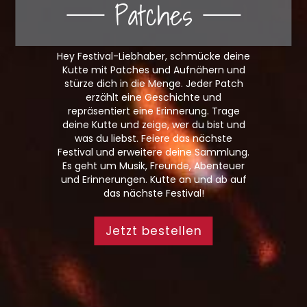
Patches
Hey Festival-Liebhaber, schmücke deine
Kutte mit Patches und Aufnähern und
stürze dich in die Menge. Jeder Patch
erzählt eine Geschichte und
repräsentiert eine Erinnerung. Trage
deine Kutte und zeige, wer du bist und
was du liebst. Feiere das nächste
Festival und erweitere deine Sammlung.
Es geht um Musik, Freunde, Abenteuer
und Erinnerungen. Kutte an und ab auf
das nächste Festival!
Jetzt bestellen